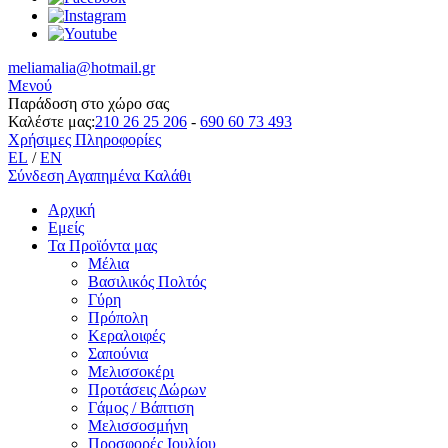
meliamalia@hotmail.gr
Μενού
Παράδοση στο χώρο σας
Καλέστε μας:
210 26 25 206
-
690 60 73 493
Χρήσιμες Πληροφορίες
EL
/
EN
Σύνδεση
Αγαπημένα
Καλάθι
Αρχική
Εμείς
Τα Προϊόντα μας
Μέλια
Βασιλικός Πολτός
Γύρη
Πρόπολη
Κεραλοιφές
Σαπούνια
Μελισσοκέρι
Προτάσεις Δώρων
Γάμος / Βάπτιση
Μελισσοσμήνη
Προσφορές Ιουλίου