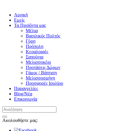
Αρχική
Εμείς
Τα Προϊόντα μας
Μέλια
Βασιλικός Πολτός
Γύρη
Πρόπολη
Κεραλοιφές
Σαπούνια
Μελισσοκέρι
Προτάσεις Δώρων
Γάμος / Βάπτιση
Μελισσοσμήνη
Προσφορές Ιουλίου
Παραγγελίες
Blog/Νέα
Επικοινωνία
Ακολουθήστε μας: