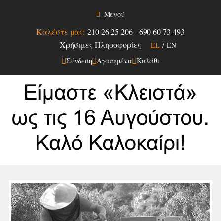
Μενού
Καλέστε μας:
210 26 25 206
-
690 60 73 493
Χρήσιμες Πληροφορίες
EL
/
EN
Σύνδεση
Αγαπημένα
Καλάθι