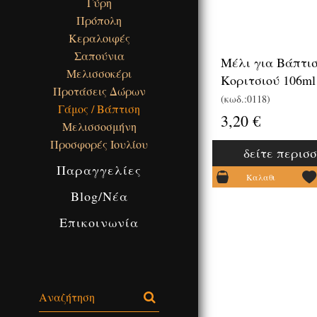
Γύρη
Πρόπολη
Κεραλοιφές
Σαπούνια
Μέλι για Βάπτι
Μελισσοκέρι
Κοριτσιού 106ml
Προτάσεις Δώρων
(κωδ.:0118)
Γάμος / Βάπτιση
3,20 €
Μελισσοσμήνη
Προσφορές Ιουλίου
δείτε περισ
Παραγγελίες
Καλαθι
Blog/Νέα
Επικοινωνία