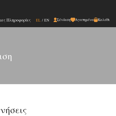
μες Πληροφορίες
Σύνδεση
Αγαπημένα
Καλάθι
EL
/
EN
ιση
νήσεις