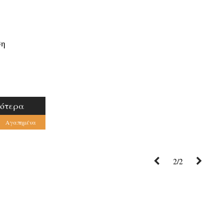
ση
σότερα
Αγαπημένα
2/2