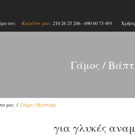
ώρο σας
Καλέστε μας:
210 26 25 206
-
690 60 73 493
Χρήσι
Γάμος / Βάπτ
τα μας
Γάμος / Βάπτιση
για γλυκές αναμ