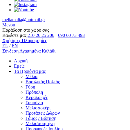
meliamalia@hotmail.gr
Μενού
Παράδοση στο χώρο σας
Καλέστε μας:
210 26 25 206
-
690 60 73 493
Χρήσιμες Πληροφορίες
EL
/
EN
Σύνδεση
Αγαπημένα
Καλάθι
Αρχική
Εμείς
Τα Προϊόντα μας
Μέλια
Βασιλικός Πολτός
Γύρη
Πρόπολη
Κεραλοιφές
Σαπούνια
Μελισσοκέρι
Προτάσεις Δώρων
Γάμος / Βάπτιση
Μελισσοσμήνη
Προσφορές Ιουλίου