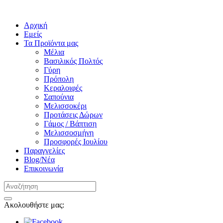
Αρχική
Εμείς
Τα Προϊόντα μας
Μέλια
Βασιλικός Πολτός
Γύρη
Πρόπολη
Κεραλοιφές
Σαπούνια
Μελισσοκέρι
Προτάσεις Δώρων
Γάμος / Βάπτιση
Μελισσοσμήνη
Προσφορές Ιουλίου
Παραγγελίες
Blog/Νέα
Επικοινωνία
Ακολουθήστε μας: