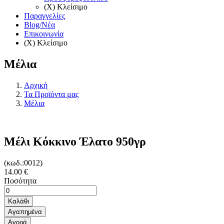
(X) Κλείσιμο
Παραγγελίες
Blog/Νέα
Επικοινωνία
(X) Κλείσιμο
Μέλια
Αρχική
Τα Προϊόντα μας
Μέλια
Μέλι Κόκκινο Έλατο 950γρ
(κωδ.:0012)
14.00 €
Ποσότητα
Καλάθι
Αγαπημένα
Αγορά