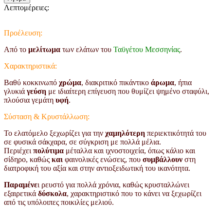
Λεπτομέρειες:
Προέλευση:
Από το
μελίτωμα
των ελάτων του
Ταϋγέτου Μεσσηνίας
.
Χαρακτηριστικά:
Βαθύ κοκκινωπό
χρώμα
, διακριτικό πικάντικο
άρωμα
, ήπια
γλυκιά
γεύση
με ιδιαίτερη επίγευση που θυμίζει ψημένο σταφύλι,
πλούσια γεμάτη
υφή
.
Σύσταση & Κρυστάλλωση:
Το ελατόμελο ξεχωρίζει για την
χαμηλότερη
περιεκτικότητά του
σε φυσικά σάκχαρα, σε σύγκριση με πολλά μέλια.
Περιέχει
πολύτιμα
μέταλλα και ιχνοστοιχεία, όπως κάλιο και
σίδηρο, καθώς
και
φαινολικές ενώσεις, που
συμβάλλουν
στη
διατροφική του αξία και στην αντιοξειδωτική του ικανότητα.
Παραμένε
ι ρευστό για πολλά χρόνια, καθώς κρυσταλλώνει
εξαιρετικά
δύσκολα
, χαρακτηριστικό που το κάνει να ξεχωρίζει
από τις υπόλοιπες ποικιλίες μελιού.