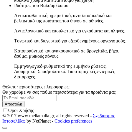
κόκκινο χρώμα και είναι έτοιμο για χρήση.
Ιδιότητες του Βαλσαμέλαιου
Aντικαταθλιπτικό, ηρεμιστικό, αντισπασμωδικό και
βελτιωτικό της ποιότητας του ύπνου σε αϋπνίες.
Aντιφλογιστικό και επουλωτικό για εγκαύματα και πληγές.
Tονωτικό και διεγερτικό για εξασθενημένους οργανισμούς.
Kαταπραϋντικό και ανακουφιστικό σε βρογχίτιδα, βήχα,
άσθμα, μυικούς πόνους.
Eμμηναγωγικό-ρυθμιστικό της εμμήνου ρύσεως.
Διουρητικό. Σπασμολυτικό. Για στομαχικές-εντερικές
διαταραχές.
Θέλετε περισσότερες πληροφορίες;
Θα χαρούμε να σας πούμε περισσότερα για τα προιόντα μας
Όροι Χρήσης
© 2017 www.meliamalia.gr, all rights reserved -
Σχεδιασμός
Ιστοσελίδας
by NetPlanet -
Cookies preferences