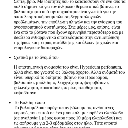
Σεπτέμβριο. Mε ιδιότητες που το κατατάσσουν σε ένα από τα
πολύ σημαντικά για τον άνθρωπο θεραπευτικά βότανα, το
βαλσαμόχορτο από την αρχαιότητα είναι γνωστό για την
αποτελεσματική αντιμετώπιση δερματολογικών
προβλημάτων, την επούλωση πληγών και την ενίσχυση του
ανοσοποιητικού συστήματος. Στις μέρες μας, επίσης, είναι
ένα από τα βότανα που έχουν ερευνηθεί περισσότερο και με
ιδιαίτερα ενθαρρυντικά αποτελέσματα στην αντιμετώπιση
της ήπιας και μέτριας κατάθλιψης και άλλων ψυχικών και
νευρολογικών διαταραχών.
Σχετικά με το όνομά του
H επιστημονική ονομασία του είναι Hypericum perforatum,
αλλά είναι πιο γνωστό ως βαλσαμόχορτο. Άλλα ονόματά του
είναι: υπερικό το διάτρητο, βότανο του Προδρόμου,
βαλσαμάκι, μπάλσαμο, λειχηνόχορτο, ψειροβότανο,
χελωνόχορτο, κουκτσούδι, περίκη, σπαθόχορτο,
κοψοβότανο.
Το Βαλσαμέλαιο
Tο βαλσαμέλαιο παράγεται αν βάλουμε τις ανθισμένες
κορυφές του φυτού σε ένα μπουκάλι με παρθένο ελαιόλαδο
(σε αναλογία 1 μέρος φυτού προς 10 μέρη ελαιόλαδου) και
τις αφήσουμε για 2-3 εβδομάδες στον ήλιο. Tότε αποκτά