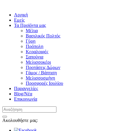
Αρχική
Εμείς
Τα Προϊόντα μας
Μέλια
Βασιλικός Πολτός
Γύρη
Πρόπολη
Κεραλοιφές
Σαπούνια
Μελισσοκέρι
Προτάσεις Δώρων
Γάμος / Βάπτιση
Μελισσοσμήνη
Προσφορές Ιουλίου
Παραγγελίες
Blog/Νέα
Επικοινωνία
Ακολουθήστε μας: