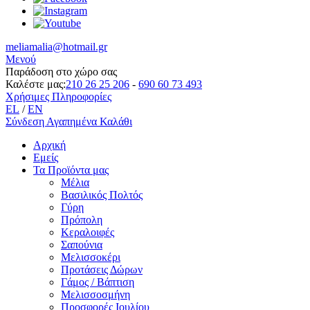
meliamalia@hotmail.gr
Μενού
Παράδοση στο χώρο σας
Καλέστε μας:
210 26 25 206
-
690 60 73 493
Χρήσιμες Πληροφορίες
EL
/
EN
Σύνδεση
Αγαπημένα
Καλάθι
Αρχική
Εμείς
Τα Προϊόντα μας
Μέλια
Βασιλικός Πολτός
Γύρη
Πρόπολη
Κεραλοιφές
Σαπούνια
Μελισσοκέρι
Προτάσεις Δώρων
Γάμος / Βάπτιση
Μελισσοσμήνη
Προσφορές Ιουλίου