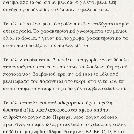
ένζυμα από το σώμα των μελισσών γίνεται μέλι. Στη
συνέχεια, οι μέλισσες καλύπτουν το μέλι με κερι.
Το μέλι είναι ένα φυσικό προϊόν που δεν επιδέχεται καμία
επεξεργασία. Τα χαρακτηριστικά γνωρίσματα του μελιού
είναι το άρωμα, η γεύση και το χρώμα, χαρακτηριστικά τα
οποία προσδιορίζουν την προέλευσή του.
Το μέλι διακρίνεται σε 2 μεγάλες κατηγορίες: το ανθόμελο
που παράγεται από το νέκταρ των λουλουδιών (θυμαριού,
πορτοκαλιάς, βαμβακιού, ερείκης κ.ά.) και το μέλι από
μελιτώματα που παράγεται από εκκρίματα εντόμων, τα
οποία απομυζούν τα φυτά (πεύκο, έλατο, βαλανιδιά κ.ά.).
Το μέλι αποτελείται από σάκχαρα και έχει μεγάλη
θρεπτική αξία, αφού απορροφάται άμεσα από τον
ανθρώπινο οργανισμό. Περιέχει νερό, οργανικά οξέα,
πρωτεΐνες και αμινοξέα, μεταλλικά στοιχεία όπως κάλιο,
ασβέστιο, μαγνήσιο, σίδηρο, βιταμίνες Β2, Β6, C, D, E κ.ά.